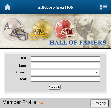
First
:
Last
:
School
:
Year
:
Member Profile
203
Category